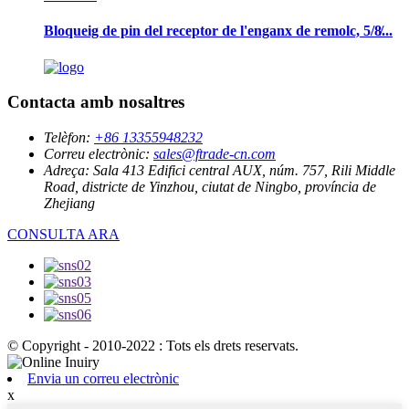
Bloqueig de pin del receptor de l'enganx de remolc, 5/8̸...
Contacta amb nosaltres
Telèfon:
+86 13355948232
Correu electrònic:
sales@ftrade-cn.com
Adreça:
Sala 413 Edifici central AUX, núm. 757, Rili Middle
Road, districte de Yinzhou, ciutat de Ningbo, província de
Zhejiang
CONSULTA ARA
© Copyright - 2010-2022 : Tots els drets reservats.
Envia un correu electrònic
x