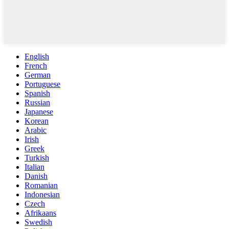
English
French
German
Portuguese
Spanish
Russian
Japanese
Korean
Arabic
Irish
Greek
Turkish
Italian
Danish
Romanian
Indonesian
Czech
Afrikaans
Swedish