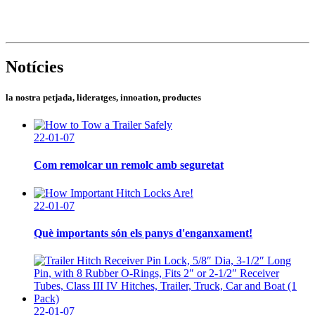
Notícies
la nostra petjada, lideratges, innoation, productes
22-01-07
Com remolcar un remolc amb seguretat
22-01-07
Què importants són els panys d'enganxament!
22-01-07